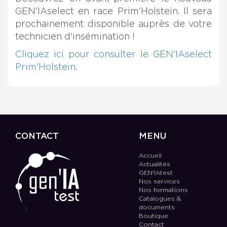
GEN'IAselect en race Prim'Holstein. Il sera
prochainement disponible auprès de votre
technicien d'insémination !
Cliquez ici pour consulter le GEN'IAselect
Prim'Holstein
.
CONTACT
MENU
Accueil
Actualités
GEN'IAtest
Nos services
Nos formations
Catalogues &
documents
Boutique
Contact