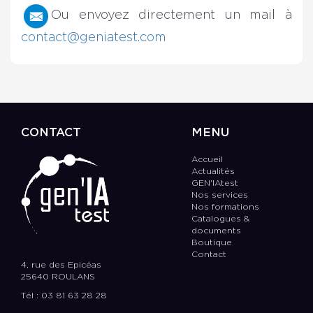
Ou envoyez directement un mail à
contact@geniatest.com
CONTACT
MENU
Accueil
Actualités
GEN'IAtest
Nos services
Nos formations
Catalogues &
documents
Boutique
Contact
4, rue des Epicéas
25640 ROULANS
Tél : 03 81 63 28 28