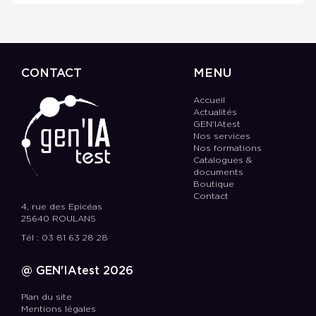
CONTACT
MENU
Accueil
Actualités
GEN'IAtest
Nos services
Nos formations
Catalogues &
documents
Boutique
Contact
4, rue des Epicéas
25640 ROULANS
Tél : 03 81 63 28 28
@ GEN'IAtest 2026
Plan du site
Mentions légales