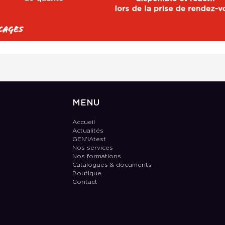
MENU
Accueil
Actualités
GEN'IAtest
Nos services
Nos formations
Catalogues & documents
Boutique
Contact