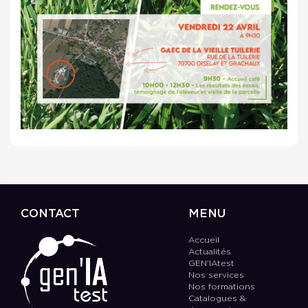
CONTACT
MENU
Accueil
Actualités
GEN'IAtest
Nos services
Nos formations
Catalogues &