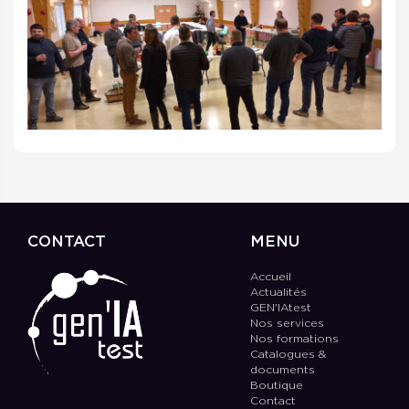
CONTACT
MENU
Accueil
Actualités
GEN'IAtest
Nos services
Nos formations
Catalogues &
documents
Boutique
Contact