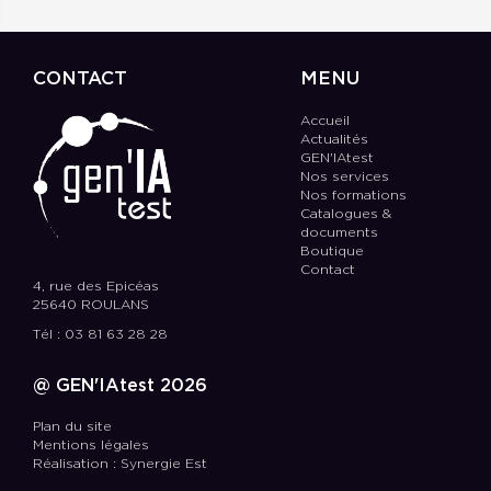
CONTACT
MENU
Accueil
Actualités
GEN'IAtest
Nos services
Nos formations
Catalogues &
documents
Boutique
Contact
4, rue des Epicéas
25640 ROULANS
Tél : 03 81 63 28 28
@ GEN'IAtest 2026
Plan du site
Mentions légales
Réalisation : Synergie Est