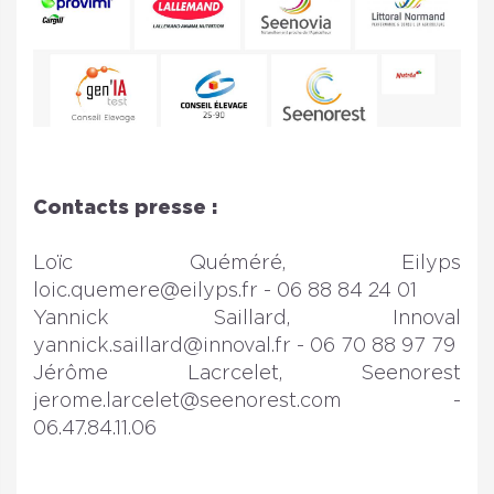
Contacts presse :
Loïc Quéméré, Eilyps
loic.quemere@eilyps.fr - 06 88 84 24 01
Yannick Saillard, Innoval
yannick.saillard@innoval.fr - 06 70 88 97 79
Jérôme Lacrcelet, Seenorest
jerome.larcelet@seenorest.com -
06.47.84.11.06