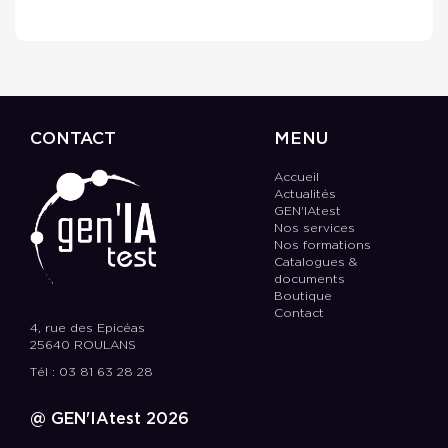
CONTACT
MENU
Accueil
Actualités
GEN'IAtest
Nos services
Nos formations
Catalogues &
documents
Boutique
Contact
4, rue des Epicéas
25640 ROULANS
Tél : 03 81 63 28 28
@ GEN'IAtest 2026